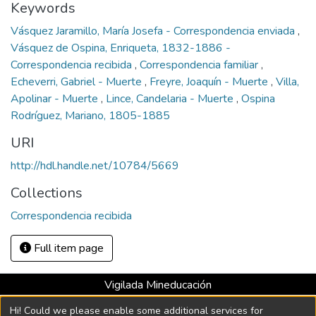
Keywords
Vásquez Jaramillo, María Josefa - Correspondencia enviada
,
Vásquez de Ospina, Enriqueta, 1832-1886 -
Correspondencia recibida
,
Correspondencia familiar
,
Echeverri, Gabriel - Muerte
,
Freyre, Joaquín - Muerte
,
Villa,
Apolinar - Muerte
,
Lince, Candelaria - Muerte
,
Ospina
Rodríguez, Mariano, 1805-1885
URI
http://hdl.handle.net/10784/5669
Collections
Correspondencia recibida
Full item page
Vigilada Mineducación
Universidad con Acreditación Institucional hasta 2026 -
Hi! Could we please enable some additional services for