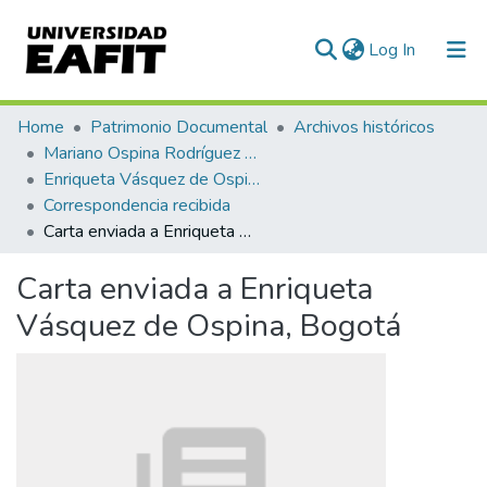
(current)
Log In
Communities & Collections
Home
Patrimonio Documental
Archivos históricos
Mariano Ospina Rodríguez (1826 -1912)
All of DSpace
Enriqueta Vásquez de Ospina
Correspondencia recibida
Statistics
Carta enviada a Enriqueta Vásquez de Ospina, Bogotá
Carta enviada a Enriqueta
Vásquez de Ospina, Bogotá