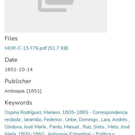
Files
MOR-C-15 F76.pdf
(51.7 KB)
Date
1851-10-14
Publisher
Antioquia, [1851]
Keywords
Ospina Rodríguez, Mariano, 1805-1885 - Correspondencia
recibida
,
Jaramillo, Federico
,
Uribe, Domingo
,
Lara, Andrés
,
Córdova, José María
,
Pardo, Manuel
,
Ruiz, Sixto
,
Melo, José
María, 1800-1860
,
Antioquia (Colombia) - Política y