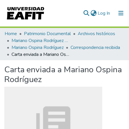
(current)
Log In
Communities & Collections
Home
Patrimonio Documental
Archivos históricos
Mariano Ospina Rodríguez (1826 -1912)
All of DSpace
Mariano Ospina Rodríguez
Correspondencia recibida
Carta enviada a Mariano Ospina Rodríguez
Statistics
Carta enviada a Mariano Ospina
Rodríguez