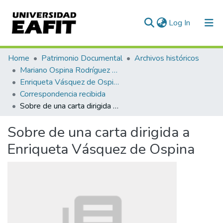
(current)
Log In
Communities & Collections
Home
Patrimonio Documental
Archivos históricos
Mariano Ospina Rodríguez (1826 -1912)
All of DSpace
Enriqueta Vásquez de Ospina
Correspondencia recibida
Statistics
Sobre de una carta dirigida a Enriqueta Vásquez de Ospina
Sobre de una carta dirigida a
Enriqueta Vásquez de Ospina