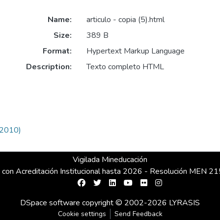
Name:
articulo - copia (5).html
Size:
389 B
Format:
Hypertext Markup Language
Description:
Texto completo HTML
(2010)
Vigilada Mineducación
 con Acreditación Institucional hasta 2026 - Resolución MEN 
DSpace software
copyright © 2002-2026
LYRASIS
Cookie settings
Send Feedback