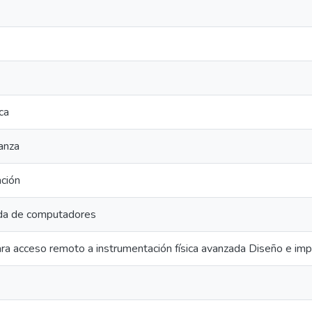
ca
anza
ación
da de computadores
a acceso remoto a instrumentación física avanzada Diseño e im