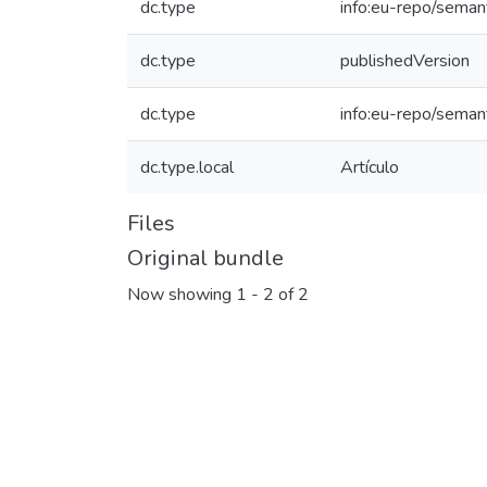
dc.type
info:eu-repo/semant
dc.type
publishedVersion
dc.type
info:eu-repo/seman
dc.type.local
Artículo
Files
Original bundle
Now showing
1 - 2 of 2