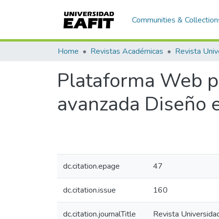
Communities & Collection
Home
Revistas Académicas
Revista Univ
Plataforma Web pa
avanzada Diseño 
dc.citation.epage
47
dc.citation.issue
160
dc.citation.journalTitle
Revista Universida