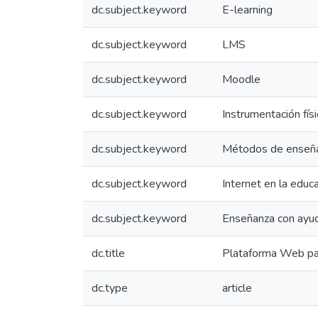
dc.subject.keyword
E-learning
dc.subject.keyword
LMS
dc.subject.keyword
Moodle
dc.subject.keyword
Instrumentación físi
dc.subject.keyword
Métodos de enseñ
dc.subject.keyword
Internet en la educ
dc.subject.keyword
Enseñanza con ayu
dc.title
Plataforma Web par
dc.type
article