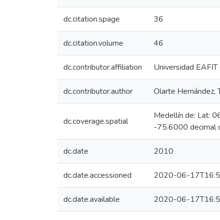
dc.citation.spage
36
dc.citation.volume
46
dc.contributor.affiliation
Universidad EAFIT
dc.contributor.author
Olarte Hernández,
Medellín de: Lat: 
dc.coverage.spatial
-75.6000 decimal 
dc.date
2010
dc.date.accessioned
2020-06-17T16:5
dc.date.available
2020-06-17T16:5