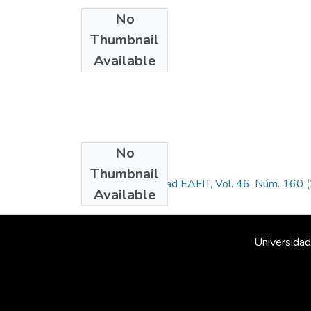
No
Thumbnail
Available
No
Collections
Thumbnail
Revista Universidad EAFIT, Vol. 46, Núm. 160 
Available
Universidad