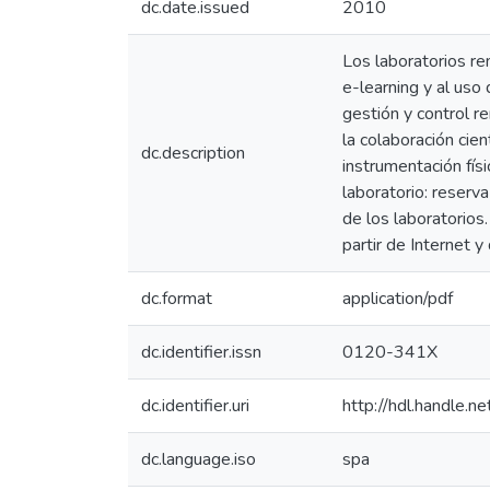
dc.date.issued
2010
Los laboratorios re
e-learning y al uso
gestión y control r
la colaboración cie
dc.description
instrumentación fís
laboratorio: reserv
de los laboratorios
partir de Internet 
dc.format
application/pdf
dc.identifier.issn
0120-341X
dc.identifier.uri
http://hdl.handle
dc.language.iso
spa