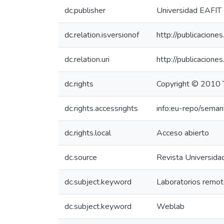
dc.publisher
Universidad EAFIT
dc.relation.isversionof
http://publicacione
dc.relation.uri
http://publicacione
dc.rights
Copyright © 2010 
dc.rights.accessrights
info:eu-repo/sema
dc.rights.local
Acceso abierto
dc.source
Revista Universida
dc.subject.keyword
Laboratorios remo
dc.subject.keyword
Weblab