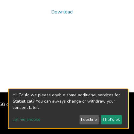
Download
Hi! Could we please enable some additional services for
Statistical
? You can always change or withdraw your
2158 de 2018
consent later.
Let me choose
I decline
That's ok