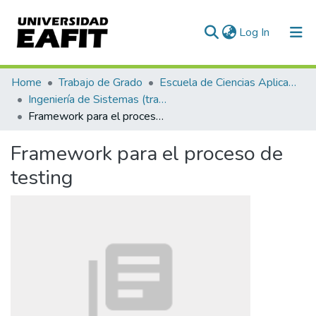
(current)
Log In
Communities & Collections
Home
Trabajo de Grado
Escuela de Ciencias Aplicadas e Ingeniería
Ingeniería de Sistemas (trabajo de grado)
All of DSpace
Framework para el proceso de testing
Statistics
Framework para el proceso de
testing