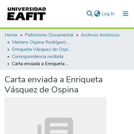
(current)
Log In
Communities & Collections
Home
Patrimonio Documental
Archivos históricos
Mariano Ospina Rodríguez (1826 -1912)
All of DSpace
Enriqueta Vásquez de Ospina
Correspondencia recibida
Statistics
Carta enviada a Enriqueta Vásquez de Ospina
Carta enviada a Enriqueta
Vásquez de Ospina