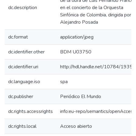
de la obra de Luis Fernando Franco
dc.description
en el concierto de la Orquesta
Sinfónica de Colombia, dirigida por
Alejandro Posada
dc.format
application/jpeg
dc.identifier.other
BDM U03750
dc.identifier.uri
http://hdl.handle.net/10784/19354
dc.language.iso
spa
dc.publisher
Periódico El Mundo
dc.rights.accessrights
info:eu-repo/semantics/openAccess
dc.rights.local
Acceso abierto