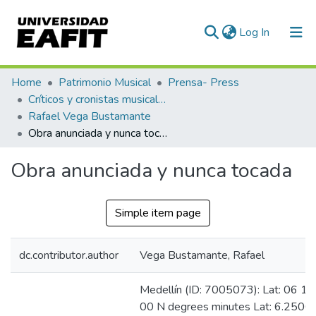
(current)
Log In
Communities & Collections
Home
Patrimonio Musical
Prensa- Press
Críticos y cronistas musicales
All of DSpace
Rafael Vega Bustamante
Obra anunciada y nunca tocada
Statistics
Obra anunciada y nunca tocada
Simple item page
dc.contributor.author
Vega Bustamante, Rafael
Medellín (ID: 7005073): Lat: 06 15
00 N degrees minutes Lat: 6.2500