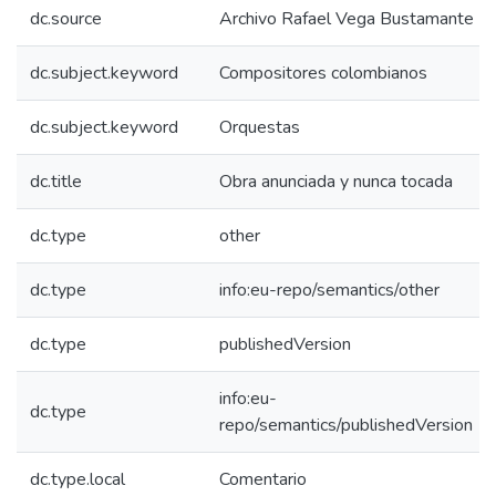
dc.source
Archivo Rafael Vega Bustamante
dc.subject.keyword
Compositores colombianos
dc.subject.keyword
Orquestas
dc.title
Obra anunciada y nunca tocada
dc.type
other
dc.type
info:eu-repo/semantics/other
dc.type
publishedVersion
info:eu-
dc.type
repo/semantics/publishedVersion
dc.type.local
Comentario