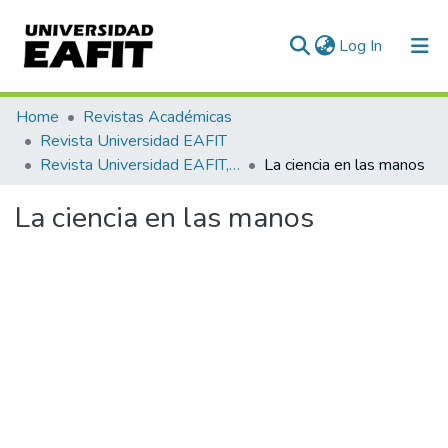
(current)
Log In
Communities & Collections
Home
Revistas Académicas
Revista Universidad EAFIT
All of DSpace
Revista Universidad EAFIT, Vol. 58, Núm. 179 (2024)
La ciencia en las manos
Statistics
La ciencia en las manos