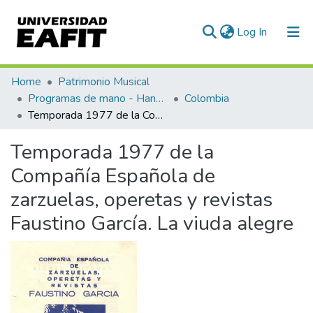
(current)
Log In
Communities & Collections
Home
Patrimonio Musical
Programas de mano - Hand programs
Colombia
All of DSpace
Temporada 1977 de la Compañía Española de zarzuelas, operetas y revistas Faustino García. La viuda alegre
Statistics
Temporada 1977 de la
Compañía Española de
zarzuelas, operetas y revistas
Faustino García. La viuda alegre