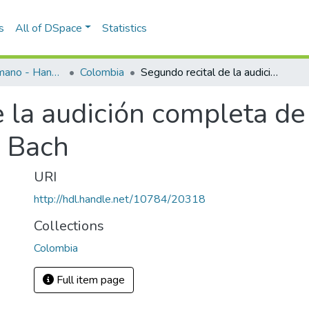
s
All of DSpace
Statistics
Programas de mano - Hand programs
Colombia
Segundo recital de la audición completa de El Clave Bien Temperado de J. S. Bach
 la audición completa de
. Bach
URI
http://hdl.handle.net/10784/20318
Collections
Colombia
Full item page