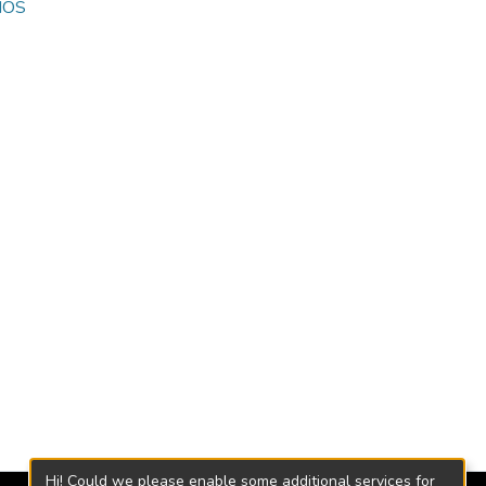
IOS
Hi! Could we please enable some additional services for