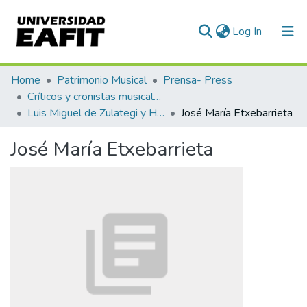
(current)
Log In
Communities & Collections
Home
Patrimonio Musical
Prensa- Press
Críticos y cronistas musicales
All of DSpace
Luis Miguel de Zulategi y Huarte
José María Etxebarrieta
Statistics
José María Etxebarrieta