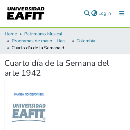
(current)
Log In
Communities & Collections
Home
Patrimonio Musical
Programas de mano - Hand programs
Colombia
All of DSpace
Cuarto día de la Semana del arte 1942
Statistics
Cuarto día de la Semana del
arte 1942