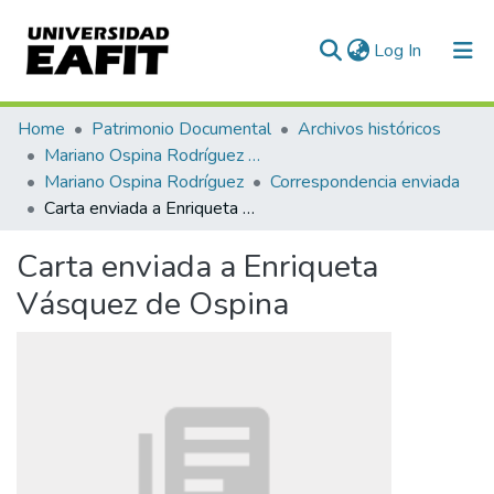
(current)
Log In
Communities & Collections
Home
Patrimonio Documental
Archivos históricos
Mariano Ospina Rodríguez (1826 -1912)
All of DSpace
Mariano Ospina Rodríguez
Correspondencia enviada
Carta enviada a Enriqueta Vásquez de Ospina
Statistics
Carta enviada a Enriqueta
Vásquez de Ospina