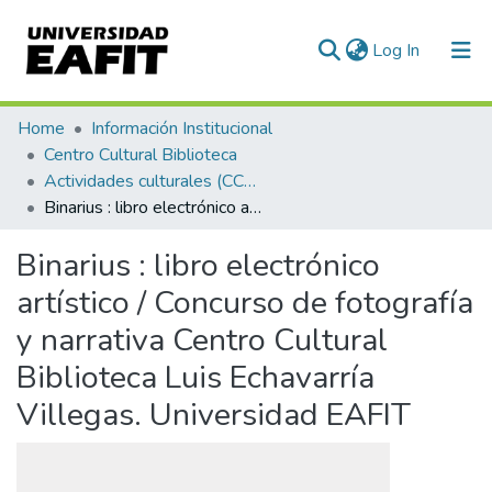
(current)
Log In
Communities & Collections
Home
Información Institucional
Centro Cultural Biblioteca
All of DSpace
Actividades culturales (CCBLEV)
Binarius : libro electrónico artístico / Concurso de fotografía y narrativa Centro Cultural Biblioteca Luis Echavarría Villegas. Universidad EAFIT
Statistics
Binarius : libro electrónico
artístico / Concurso de fotografía
y narrativa Centro Cultural
Biblioteca Luis Echavarría
Villegas. Universidad EAFIT