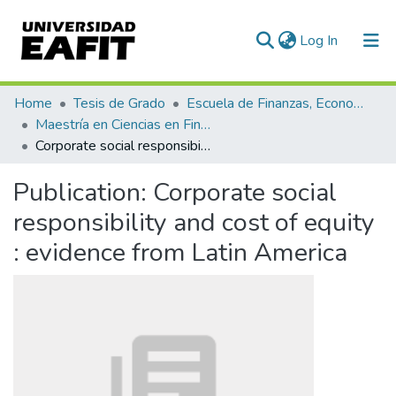
(current)
Log In
Communities & Collections
Home
Tesis de Grado
Escuela de Finanzas, Economía y Gobierno
Maestría en Ciencias en Finanzas (tesis)
All of DSpace
Corporate social responsibility and cost of equity : evidence from Latin America
Statistics
Publication:
Corporate social
responsibility and cost of equity
: evidence from Latin America