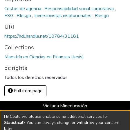
Costos de agencia
,
Responsabilidad social corporativa
,
ESG
,
RIesgo
,
Inversionistas institucionales
,
Riesgo
URI
https://hdl.handle.net/10784/31181
Collections
Maestría en Ciencias en Finanzas (tesis)
dc.rights
Todos los derechos reservados
Full item page
Vigilada Mineducación
Universidad con Acreditación Institucional hasta 2026 -
Hi! Could we please enable some additional services for
Resolución MEN 2158 de 2018
Statistical
? You can always change or withdraw your consent
later.