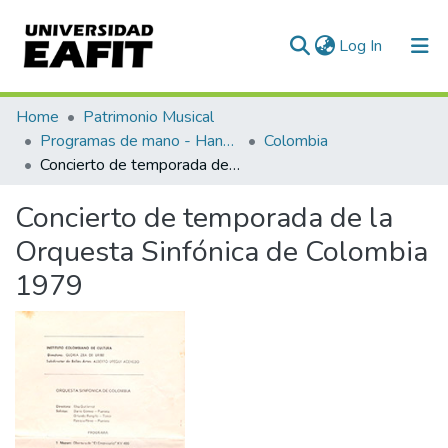
(current)
Log In
Communities & Collections
Home
Patrimonio Musical
Programas de mano - Hand programs
Colombia
All of DSpace
Concierto de temporada de la Orquesta Sinfónica de Colombia 1979
Statistics
Concierto de temporada de la
Orquesta Sinfónica de Colombia
1979