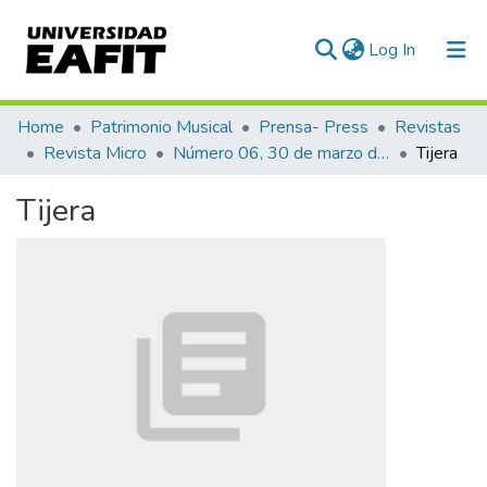
(current)
Log In
Communities & Collections
Home
Patrimonio Musical
Prensa- Press
Revistas
Revista Micro
Número 06, 30 de marzo de 1940
Tijera
All of DSpace
Tijera
Statistics