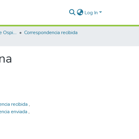
Log In
Enriqueta Vásquez de Ospina
Correspondencia recibida
ina
ncia recibida
,
encia enviada
,