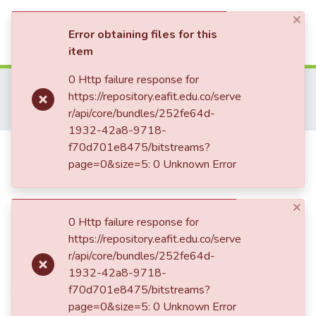
×
(current)
Log In
Error obtaining files for this
item
Communities & Collections
0 Http failure response for
Home
Revistas Académicas
Co-herencia
https://repository.eafit.edu.co/serve
Co-herencia, Vol. 15, No. 29 (2018)
All of DSpace
r/api/core/bundles/252fe64d-
María Izquierdo: arte puro y mexicanidad
1932-42a8-9718-
Statistics
María Izquierdo: arte puro y
f70d701e8475/bitstreams?
page=0&size=5: 0 Unknown Error
mexicanidad
×
0 Http failure response for
Date
https://repository.eafit.edu.co/serve
r/api/core/bundles/252fe64d-
2018-08-30
1932-42a8-9718-
Authors
f70d701e8475/bitstreams?
Deffebach, Nancy
page=0&size=5: 0 Unknown Error