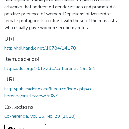
their agenda. Throughout her career, Izquierdo created
artworks that addressed gender issues and promoted a
positive presence of women. Depictions of Izquierdo’s
female protagonists contrast with those of the muralists,
who usually gave women secondary roles.
URI
http://hdl.handle.net/10784/14170
item.page.doi
https://doi.org/10.17230/co-herencia.15.29.1
URI
http://publicaciones.eafit.edu.co/index.php/co-
herencia/article/view/5087
Collections
Co-herencia, Vol. 15, No. 29 (2018)