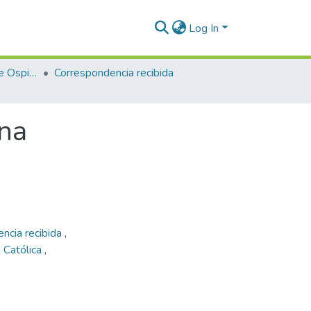
Log In
Enriqueta Vásquez de Ospina
Correspondencia recibida
ina
ncia recibida
,
a Católica
,