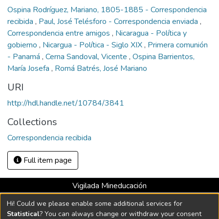
Ospina Rodríguez, Mariano, 1805-1885 - Correspondencia
recibida
,
Paul, José Telésforo - Correspondencia enviada
,
Correspondencia entre amigos
,
Nicaragua - Política y
gobierno
,
Nicargua - Política - Siglo XIX
,
Primera comunión
- Panamá
,
Cerna Sandoval, Vicente
,
Ospina Barrientos,
María Josefa
,
Romá Batrés, José Mariano
URI
http://hdl.handle.net/10784/3841
Collections
Correspondencia recibida
Full item page
Vigilada Mineducación
Universidad con Acreditación Institucional hasta 2026 -
Hi! Could we please enable some additional services for
Resolución MEN 2158 de 2018
Statistical
? You can always change or withdraw your consent