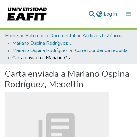
(current)
Log In
Communities & Collections
Home
Patrimonio Documental
Archivos históricos
Mariano Ospina Rodríguez (1826 -1912)
All of DSpace
Mariano Ospina Rodríguez
Correspondencia recibida
Carta enviada a Mariano Ospina Rodríguez, Medellín
Statistics
Carta enviada a Mariano Ospina
Rodríguez, Medellín