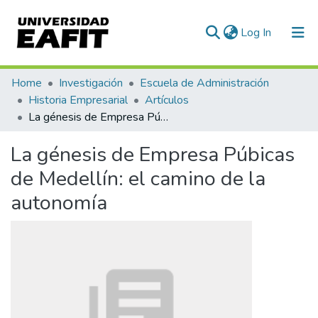
(current)
Log In
Communities & Collections
Home
Investigación
Escuela de Administración
Historia Empresarial
Artículos
All of DSpace
La génesis de Empresa Púbicas de Medellín: el camino de la autonomía
Statistics
La génesis de Empresa Púbicas
de Medellín: el camino de la
autonomía