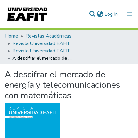
(current)
Log In
Communities & Collections
Home
Revistas Académicas
Revista Universidad EAFIT
All of DSpace
Revista Universidad EAFIT, Vol. 49, Núm. 163 (2014)
A descifrar el mercado de energía y telecomunicaciones con matemáticas
Statistics
A descifrar el mercado de
energía y telecomunicaciones
con matemáticas