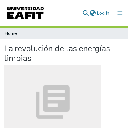
(current)
Log In
Communities & Collections
Home
All of DSpace
La revolución de las energías
Statistics
limpias