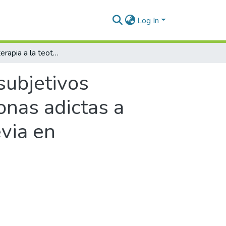
Log In
De la psicoterapia a la teoterapia Sentidos subjetivos respecto al proceso teoterapéutico en personas adictas a sustancias psicoactivas con experiencia previa en psicoterapia
subjetivos
onas adictas a
evia en