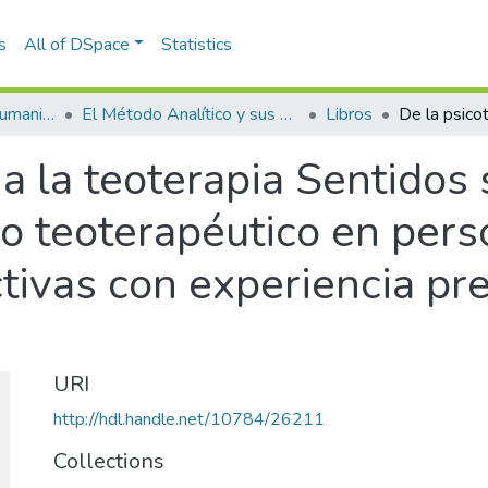
s
All of DSpace
Statistics
Escuela de Artes y Humanidades
El Método Analítico y sus Aplicaciones en las Ciencias Sociales y Humanas (EAFIT - U de A)
Libros
 a la teoterapia Sentidos 
o teoterapéutico en pers
tivas con experiencia pr
URI
http://hdl.handle.net/10784/26211
Collections