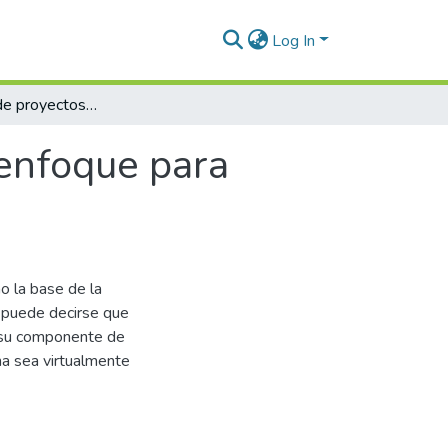
Log In
La evaluación de proyectos bajo riesgo: un enfoque para países en vías de desarrollo
 enfoque para
o la base de la
, puede decirse que
n su componente de
na sea virtualmente