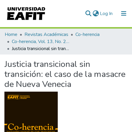
(current)
Log In
Communities & Collections
Home
Revistas Académicas
Co-herencia
Co-herencia, Vol. 13, No. 24 (2016)
All of DSpace
Justicia transicional sin transición: el caso de la masacre de Nueva Venecia
Statistics
Justicia transicional sin
transición: el caso de la masacre
de Nueva Venecia