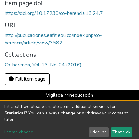
item.page.doi
https://doi.org/10.17230/co-herencia.13.24.7
URI
http://publicaciones.eafit.edu.co/index.php/co-
herencia/article/view/3582
Collections
Co-herencia, Vol. 13, No. 24 (2016)
Full item page
Vigilada Mineducación
Universidad con Acreditación Institucional hasta 2026 -
Hi! Could we please enable some additional services for
Resolución MEN 2158 de 2018
Statistical
? You can always change or withdraw your consent
later.
DSpace software
copyright © 2002-2026
LYRASIS
Let me choose
I decline
That's ok
Cookie settings
Send Feedback