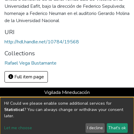
Universidad Eafit, bajo la dirección de Federico Sepulveda;
homenaje a Federico Neuman en el auditorio Gerardo Molina
de la Universidad Nacional
URI
http://hdl.handle.net/10784/19568
Collections
Rafael Vega Bustamante
Full item page
Vigilada Mineducación
Universidad con Acreditación Institucional hasta 2026 -
Hi! Could we please enable some additional services for
Resolución MEN 2158 de 2018
Statistical
? You can always change or withdraw your consent
later.
DSpace software
copyright © 2002-2026
LYRASIS
Let me choose
I decline
That's ok
Cookie settings
Send Feedback