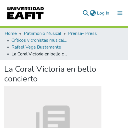
(current)
Log In
Communities & Collections
Home
Patrimonio Musical
Prensa- Press
Críticos y cronistas musicales
All of DSpace
Rafael Vega Bustamante
La Coral Victoria en bello concierto
Statistics
La Coral Victoria en bello
concierto