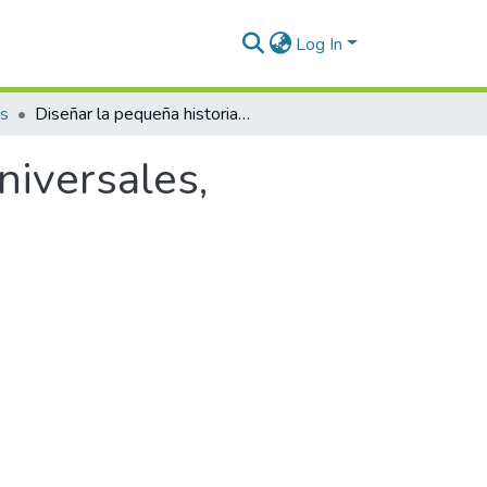
Log In
os
Diseñar la pequeña historia : ecológicos y universales, mordiscos de computador
niversales,