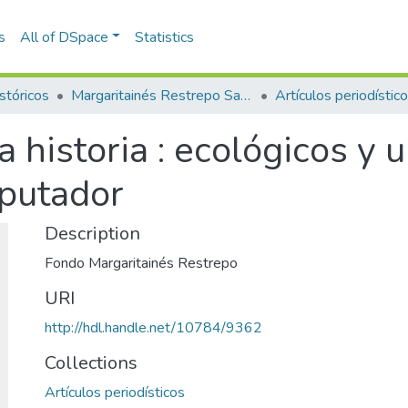
s
All of DSpace
Statistics
stóricos
Margaritainés Restrepo Santamaría
Artículos periodístic
 historia : ecológicos y u
putador
Description
Fondo Margaritainés Restrepo
URI
http://hdl.handle.net/10784/9362
Collections
Artículos periodísticos