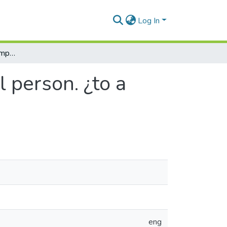
Log In
Bases for a subjective imputation of a moral person. ¿to a culpability of the legal persons?
l person. ¿to a
eng