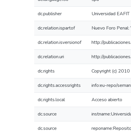
dc.publisher
Universidad EAFIT
dc.relation.ispartof
Nuevo Foro Penal: 
dc.relation.isversionof
http://publicacione
dc.relation.uri
http://publicacione
dc.rights
Copyright (c) 2010 
dc.rights.accessrights
info:eu-repo/sema
dc.rights.local
Acceso abierto
dc.source
instname:Universi
dc.source
reponame:Repositor