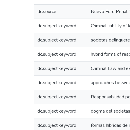
dc.source
Nuevo Foro Penal: 
dc.subject.keyword
Criminal liability of 
dc.subject.keyword
societas delinquer
dc.subject.keyword
hybrid forms of resp
dc.subject.keyword
Criminal Law and ex
dc.subject.keyword
approaches between
dc.subject.keyword
Responsabilidad pen
dc.subject.keyword
dogma del societas
dc.subject.keyword
formas híbridas de 