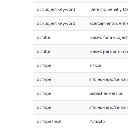
dc.subject.keyword
Derecho penal y De
dc.subject.keyword
acercamientos entre
dc.title
Bases for a subject
dc.title
Bases para una impu
dc.type
article
dc.type
info:eu-repo/semant
dc.type
publishedVersion
dc.type
info:eu-repo/seman
dc.type.local
Artículo