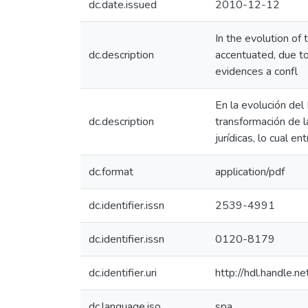
dc.date.issued
2010-12-12
In the evolution of
dc.description
accentuated, due to
evidences a confl
En la evolución de
dc.description
transformación de la
jurídicas, lo cual ent
dc.format
application/pdf
dc.identifier.issn
2539-4991
dc.identifier.issn
0120-8179
dc.identifier.uri
http://hdl.handle
dc.language.iso
spa