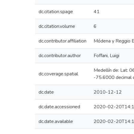
dc.citation.spage
41
dc.citation.volume
6
dc.contributor.affiliation
Módena y Reggio Em
dc.contributor.author
Foffani, Luigi
Medellín de: Lat: 
dc.coverage.spatial
-75.6000 decimal 
dc.date
2010-12-12
dc.date.accessioned
2020-02-20T14:1
dc.date.available
2020-02-20T14:1