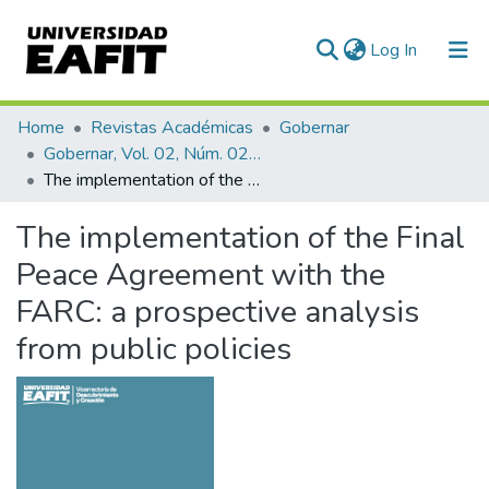
(current)
Log In
Communities & Collections
Home
Revistas Académicas
Gobernar
Gobernar, Vol. 02, Núm. 02 (2018)
All of DSpace
The implementation of the Final Peace Agreement with the FARC: a prospective analysis from public policies
Statistics
The implementation of the Final
Peace Agreement with the
FARC: a prospective analysis
from public policies