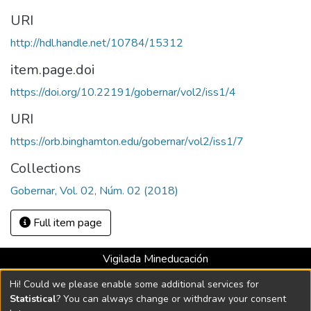
URI
http://hdl.handle.net/10784/15312
item.page.doi
https://doi.org/10.22191/gobernar/vol2/iss1/4
URI
https://orb.binghamton.edu/gobernar/vol2/iss1/7
Collections
Gobernar, Vol. 02, Núm. 02 (2018)
Full item page
Vigilada Mineducación
Universidad con Acreditación Institucional hasta 2026 -
Hi! Could we please enable some additional services for
Resolución MEN 2158 de 2018
Statistical
? You can always change or withdraw your consent