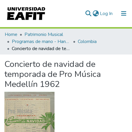
(current)
Log In
Communities & Collections
Home
Patrimonio Musical
Programas de mano - Hand programs
Colombia
All of DSpace
Concierto de navidad de temporada de Pro Música Medellín 1962
Statistics
Concierto de navidad de
temporada de Pro Música
Medellín 1962