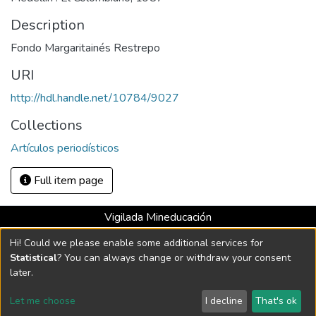
Description
Fondo Margaritainés Restrepo
URI
http://hdl.handle.net/10784/9027
Collections
Artículos periodísticos
Full item page
Vigilada Mineducación
Universidad con Acreditación Institucional hasta 2026 -
Hi! Could we please enable some additional services for
Resolución MEN 2158 de 2018
Statistical
? You can always change or withdraw your consent
later.
DSpace software
copyright © 2002-2026
LYRASIS
Let me choose
I decline
That's ok
Cookie settings
Send Feedback