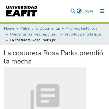
(current)
Log In
Communities & Collections
Home
Patrimonio Documental
Archivos históricos
Margaritainés Restrepo Santamaría
Artículos periodísticos
All of DSpace
La costurera Rosa Parks prendió la mecha
Statistics
La costurera Rosa Parks prendió
la mecha