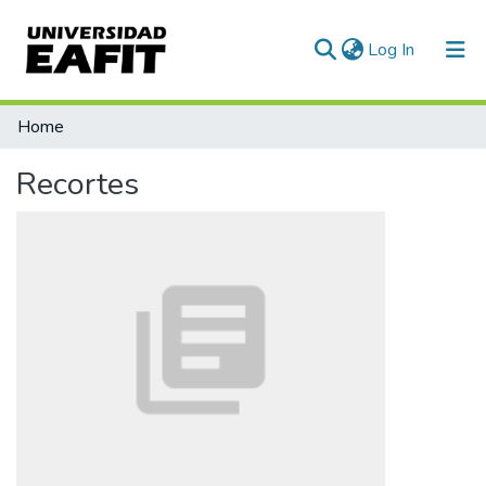
(current)
Log In
Communities & Collections
Home
All of DSpace
Recortes
Statistics