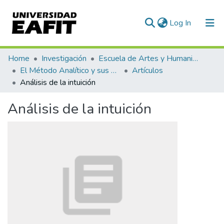
(current)
Log In
Communities & Collections
Home
Investigación
Escuela de Artes y Humanidades
El Método Analítico y sus Aplicaciones en las Ciencias Sociales y Humanas (EAFIT - U de A)
Artículos
All of DSpace
Análisis de la intuición
Statistics
Análisis de la intuición