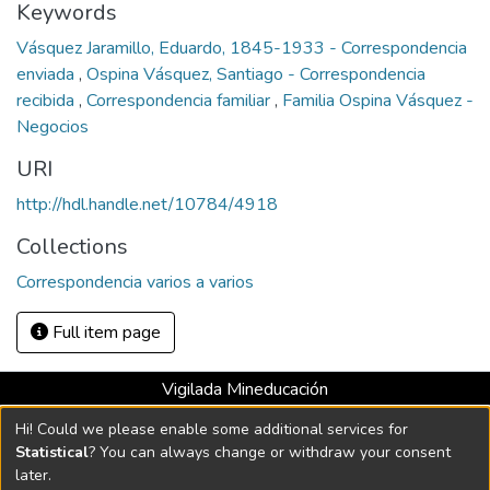
Keywords
Vásquez Jaramillo, Eduardo, 1845-1933 - Correspondencia
enviada
,
Ospina Vásquez, Santiago - Correspondencia
recibida
,
Correspondencia familiar
,
Familia Ospina Vásquez -
Negocios
URI
http://hdl.handle.net/10784/4918
Collections
Correspondencia varios a varios
Full item page
Vigilada Mineducación
Universidad con Acreditación Institucional hasta 2026 -
Hi! Could we please enable some additional services for
Resolución MEN 2158 de 2018
Statistical
? You can always change or withdraw your consent
later.