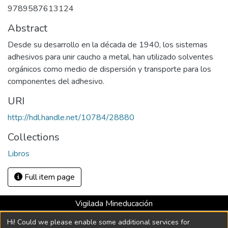
9789587613124
Abstract
Desde su desarrollo en la década de 1940, los sistemas
adhesivos para unir caucho a metal, han utilizado solventes
orgánicos como medio de dispersión y transporte para los
componentes del adhesivo.
URI
http://hdl.handle.net/10784/28880
Collections
Libros
Full item page
Vigilada Mineducación
Universidad con Acreditación Institucional hasta 2026 -
Hi! Could we please enable some additional services for