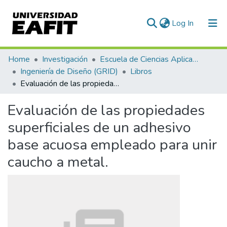
(current)
Log In
Communities & Collections
Home
Investigación
Escuela de Ciencias Aplicadas e Ingeniería
Ingeniería de Diseño (GRID)
Libros
All of DSpace
Evaluación de las propiedades superficiales de un adhesivo base acuosa empleado para unir caucho a metal.
Statistics
Evaluación de las propiedades
superficiales de un adhesivo
base acuosa empleado para unir
caucho a metal.