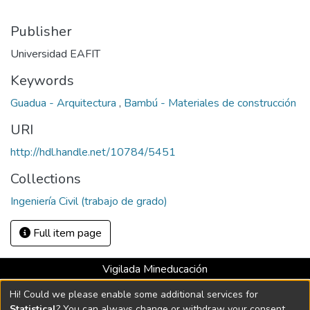
Publisher
Universidad EAFIT
Keywords
Guadua - Arquitectura
,
Bambú - Materiales de construcción
URI
http://hdl.handle.net/10784/5451
Collections
Ingeniería Civil (trabajo de grado)
Full item page
Vigilada Mineducación
Universidad con Acreditación Institucional hasta 2026 -
Hi! Could we please enable some additional services for
Resolución MEN 2158 de 2018
Statistical
? You can always change or withdraw your consent