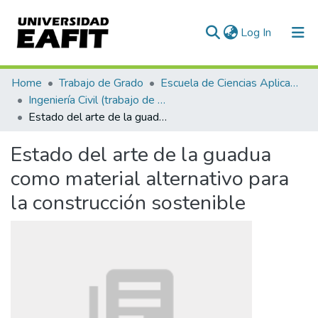
(current)
Log In
Communities & Collections
Home
Trabajo de Grado
Escuela de Ciencias Aplicadas e Ingeniería
Ingeniería Civil (trabajo de grado)
All of DSpace
Estado del arte de la guadua como material alternativo para la construcción sostenible
Statistics
Estado del arte de la guadua
como material alternativo para
la construcción sostenible