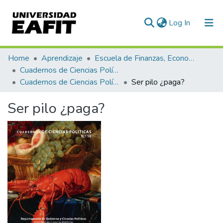
(current)
Log In
Communities & Collections
Home
Aprendizaje
Escuela de Finanzas, Economía y Gobierno
Cuadernos de Ciencias Políticas
All of DSpace
Cuadernos de Ciencias Políticas, Núm. 10 (2019)
Ser pilo ¿paga?
Statistics
Ser pilo ¿paga?