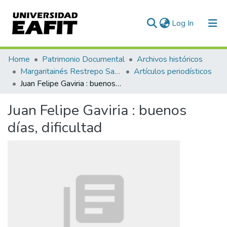
(current)
Log In
Communities & Collections
Home
Patrimonio Documental
Archivos históricos
Margaritainés Restrepo Santamaría
Artículos periodísticos
All of DSpace
Juan Felipe Gaviria : buenos días, dificultad
Statistics
Juan Felipe Gaviria : buenos
días, dificultad