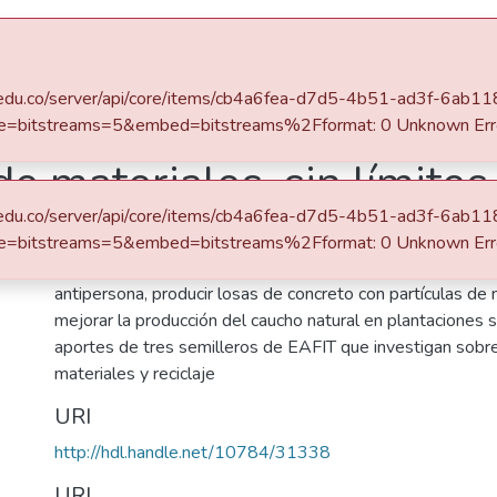
s
All of DSpace
Statistics
afit.edu.co/server/api/core/items/cb4a6fea-d7d5-4b51-ad3f-6ab
ersidad EAFIT
Revista Universidad EAFIT, Vol. 50, Núm. 166 (2015)
e=bitstreams=5&embed=bitstreams%2Fformat: 0 Unknown Err
de materiales, sin límites
afit.edu.co/server/api/core/items/cb4a6fea-d7d5-4b51-ad3f-6ab
Abstract
e=bitstreams=5&embed=bitstreams%2Fformat: 0 Unknown Err
Crear protesis para quienes han perdido sus piernas a ca
antipersona, producir losas de concreto con partículas de
mejorar la producción del caucho natural en plantaciones 
aportes de tres semilleros de EAFIT que investigan sob
materiales y reciclaje
URI
http://hdl.handle.net/10784/31338
URI