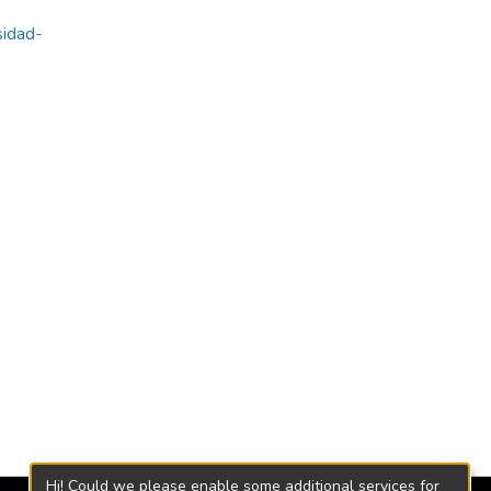
sidad-
Hi! Could we please enable some additional services for