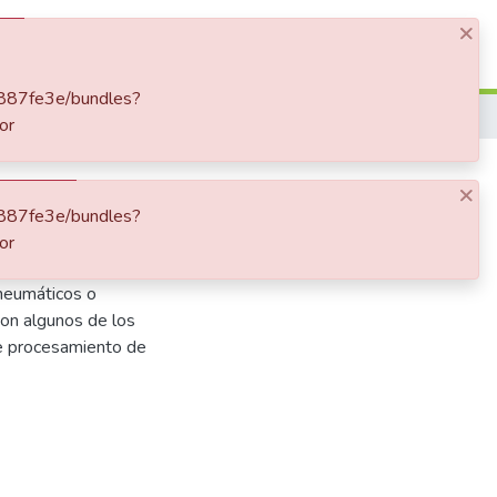
×
Log In
11887fe3e/bundles?
Reciclaje integral de materiales, sin límites
or
×
11887fe3e/bundles?
or
usa de minas
 neumáticos o
son algunos de los
re procesamiento de