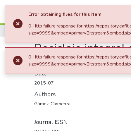
Communities & Collection
Error obtaining files for this item
0 Http failure response for https://repository.e
Home
Revistas Académicas
Revista Univ
size=9999&embed=primaryBitstream&embed.siz
Reciclaje integral 
0 Http failure response for https://repository.e
size=9999&embed=primaryBitstream&embed.siz
Date
2015-07
Authors
Gómez, Carmenza
Journal ISSN