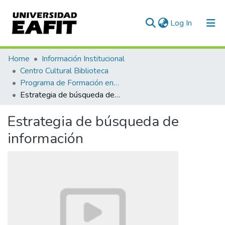
(current)
Log In
Communities & Collections
Home
Información Institucional
Centro Cultural Biblioteca
All of DSpace
Programa de Formación en Competencias Informacionales - COIN
Estrategia de búsqueda de información
Statistics
Estrategia de búsqueda de
información