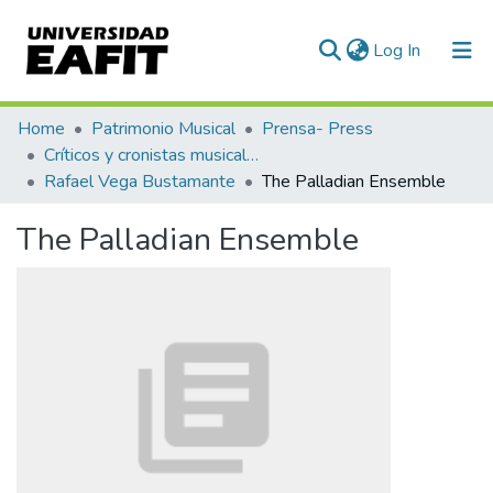
(current)
Log In
Communities & Collections
Home
Patrimonio Musical
Prensa- Press
Críticos y cronistas musicales
All of DSpace
Rafael Vega Bustamante
The Palladian Ensemble
Statistics
The Palladian Ensemble