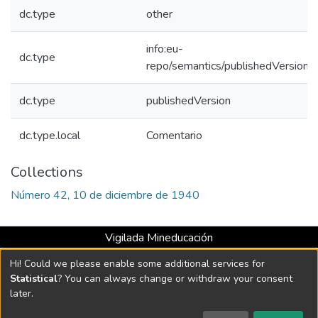
dc.type
other
info:eu-
dc.type
repo/semantics/publishedVersion
dc.type
publishedVersion
dc.type.local
Comentario
Collections
Número 42, 10 de diciembre de 1940
Vigilada Mineducación
Universidad con Acreditación Institucional hasta 2026 -
Hi! Could we please enable some additional services for
Resolución MEN 2158 de 2018
Statistical
? You can always change or withdraw your consent
later.
DSpace software
copyright © 2002-2026
LYRASIS