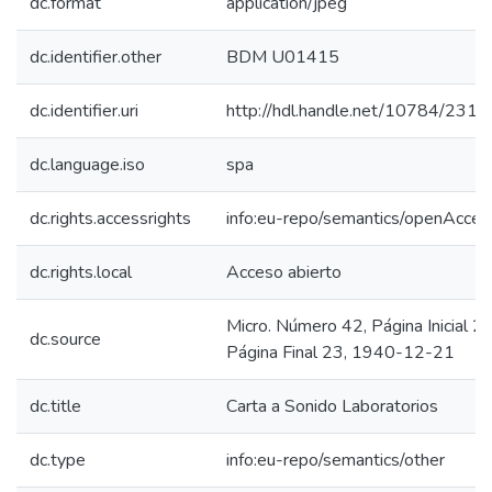
dc.format
application/jpeg
dc.identifier.other
BDM U01415
dc.identifier.uri
http://hdl.handle.net/10784/2316
dc.language.iso
spa
dc.rights.accessrights
info:eu-repo/semantics/openAcces
dc.rights.local
Acceso abierto
Micro. Número 42, Página Inicial 23
dc.source
Página Final 23, 1940-12-21
dc.title
Carta a Sonido Laboratorios
dc.type
info:eu-repo/semantics/other