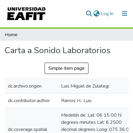
(current)
Log In
Communities & Collections
Home
All of DSpace
Carta a Sonido Laboratorios
Simple item page
dc.archivo.origen
Luis Miguel de Zulategi
dc.contributor.author
Ramos H., Luis
Medellín de: Lat: 06 15 00 N
degrees minutes Lat: 6.2500
dc.coverage.spatial
decimal degrees Long: 075 36 00