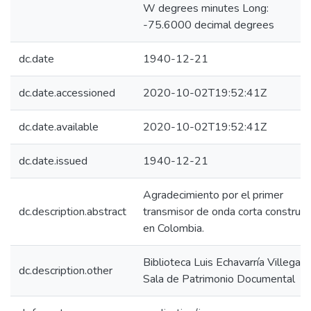
W degrees minutes Long:
-75.6000 decimal degrees
dc.date
1940-12-21
dc.date.accessioned
2020-10-02T19:52:41Z
dc.date.available
2020-10-02T19:52:41Z
dc.date.issued
1940-12-21
Agradecimiento por el primer
dc.description.abstract
transmisor de onda corta construid
en Colombia.
Biblioteca Luis Echavarría Villegas,
dc.description.other
Sala de Patrimonio Documental