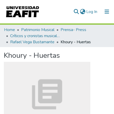
(current)
Log In
Communities & Collections
Home
Patrimonio Musical
Prensa- Press
Críticos y cronistas musicales
All of DSpace
Rafael Vega Bustamante
Khoury - Huertas
Statistics
Khoury - Huertas