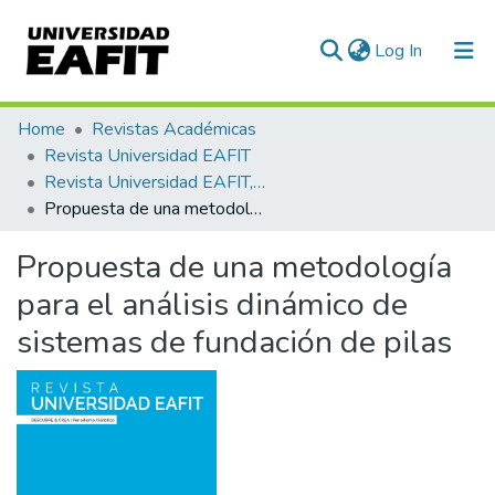
(current)
Log In
Communities & Collections
Home
Revistas Académicas
Revista Universidad EAFIT
All of DSpace
Revista Universidad EAFIT, Vol. 41, Núm. 139 (2005)
Propuesta de una metodología para el análisis dinámico de sistemas de fundación de pilas
Statistics
Propuesta de una metodología
para el análisis dinámico de
sistemas de fundación de pilas