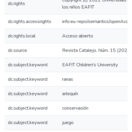
Copyright (c) 2022 Universidad d
dc.rights
los niños EAFIT
dc.rights.accessrights
info:eu-repo/semantics/openAcce
dc.rights.local
Acceso abierto
dc.source
Revista Catalejo, Núm. 15 (2022)
dc.subject.keyword
EAFIT Children's University
dc.subject.keyword
ranas
dc.subject.keyword
arlequín
dc.subject.keyword
conservación
dc.subject.keyword
juego