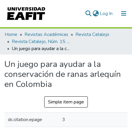
(current)
Log In
Communities & Collections
Home
Revistas Académicas
Revista Catalejo
Revista Catalejo, Núm. 15 (2022)
All of DSpace
Un juego para ayudar a la conservación de ranas arlequín en Colombia
Statistics
Un juego para ayudar a la
conservación de ranas arlequín
en Colombia
Simple item page
dc.citation.epage
3