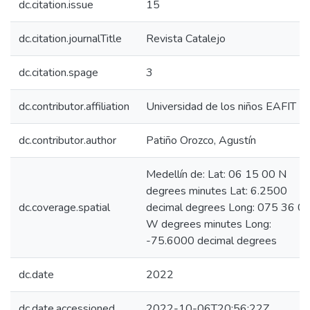
dc.citation.issue
15
dc.citation.journalTitle
Revista Catalejo
dc.citation.spage
3
dc.contributor.affiliation
Universidad de los niños EAFIT
dc.contributor.author
Patiño Orozco, Agustín
Medellín de: Lat: 06 15 00 N
degrees minutes Lat: 6.2500
dc.coverage.spatial
decimal degrees Long: 075 36 0
W degrees minutes Long:
-75.6000 decimal degrees
dc.date
2022
dc.date.accessioned
2022-10-06T20:56:22Z