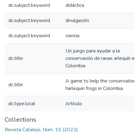
dc.subject.keyword
didáctica
dc.subject.keyword
divulgación
dc.subject.keyword
ciencia
Un juego para ayudar a la
dc.title
conservación de ranas arlequín en
Colombia
A game to help the conservation 
dc.title
harlequin frogs in Colombia
dc.type.local
Artículo
Collections
Revista Catalejo, Núm. 15 (2022)