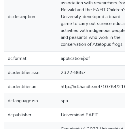
association with researchers from
Re:wild and the EAFIT Children's
dc.description
University, developed a board
game to carry out science educati
activities with indigenous peoples
and peasants who work in the
conservation of Atelopus frogs.
dc.format
application/pdf
dc.identifier.issn
2322-8687
dc.identifier.uri
http://hdl.handle.net/10784/318
dc.language.iso
spa
dc.publisher
Universidad EAFIT