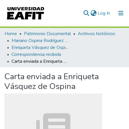
(current)
Log In
Communities & Collections
Home
Patrimonio Documental
Archivos históricos
Mariano Ospina Rodríguez (1826 -1912)
All of DSpace
Enriqueta Vásquez de Ospina
Correspondencia recibida
Statistics
Carta enviada a Enriqueta Vásquez de Ospina
Carta enviada a Enriqueta
Vásquez de Ospina