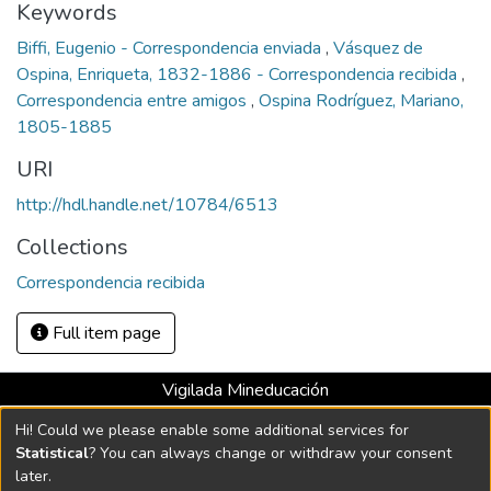
Keywords
Biffi, Eugenio - Correspondencia enviada
,
Vásquez de
Ospina, Enriqueta, 1832-1886 - Correspondencia recibida
,
Correspondencia entre amigos
,
Ospina Rodríguez, Mariano,
1805-1885
URI
http://hdl.handle.net/10784/6513
Collections
Correspondencia recibida
Full item page
Vigilada Mineducación
Universidad con Acreditación Institucional hasta 2026 -
Hi! Could we please enable some additional services for
Resolución MEN 2158 de 2018
Statistical
? You can always change or withdraw your consent
later.