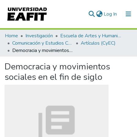
(current)
Log In
Communities & Collections
Home
Investigación
Escuela de Artes y Humanidades
Comunicación y Estudios Culturales
Artículos (CyEC)
All of DSpace
Democracia y movimientos sociales en el fin de siglo
Statistics
Democracia y movimientos
sociales en el fin de siglo